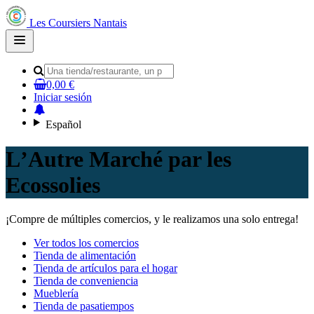
Les Coursiers Nantais
Open
main
menu
0,00 €
Iniciar sesión
Español
LʼAutre Marché par les
Ecossolies
¡Compre de múltiples comercios, y le realizamos una solo entrega!
Ver todos los comercios
Tienda de alimentación
Tienda de artículos para el hogar
Tienda de conveniencia
Mueblería
Tienda de pasatiempos