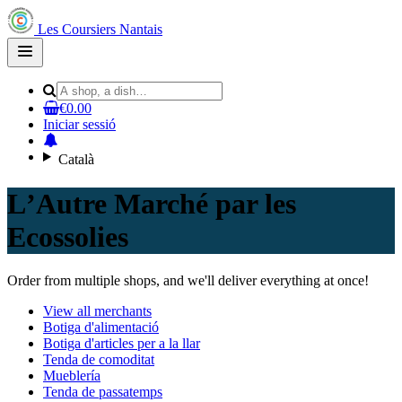
Les Coursiers Nantais
Open
main
menu
€0.00
Iniciar sessió
Català
LʼAutre Marché par les
Ecossolies
Order from multiple shops, and we'll deliver everything at once!
View all merchants
Botiga d'alimentació
Botiga d'articles per a la llar
Tenda de comoditat
Mueblería
Tenda de passatemps