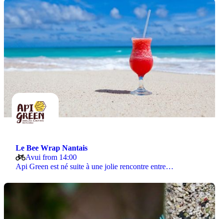
Le Bee Wrap Nantais
Avui from 14:00
Api Green est né suite à une jolie rencontre entre…