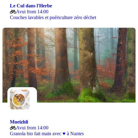
Le Cul dans l'Herbe
Avui from 14:00
Couches lavables et puériculture zéro déchet
Mueizhli
Avui from 14:00
Granola bio fait main avec ♥ à Nantes