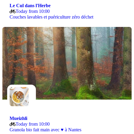
Le Cul dans l'Herbe
Today from 10:00
Couches lavables et puériculture zéro déchet
Mueizhli
Today from 10:00
Granola bio fait main avec ♥ à Nantes