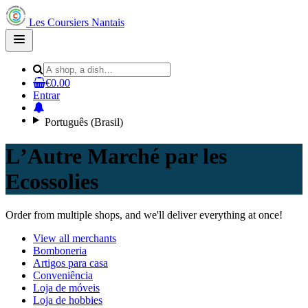
Les Coursiers Nantais
Open
main
menu
€0.00
Entrar
Português (Brasil)
LʼAutre Marché par les
Ecossolies
Order from multiple shops, and we'll deliver everything at once!
View all merchants
Bomboneria
Artigos para casa
Conveniência
Loja de móveis
Loja de hobbies