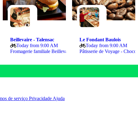
rée - Marché de Talensac
Beillevaire - Talensac
Le Fondant Baulois
Today from 9:00 AM
Today from 9:00 AM
oissons de petits bateaux,…
Fromagerie familiale Beillevaire, le spécialiste…
Pâtisserie de
mos de serviço
Privacidade
Ajuda