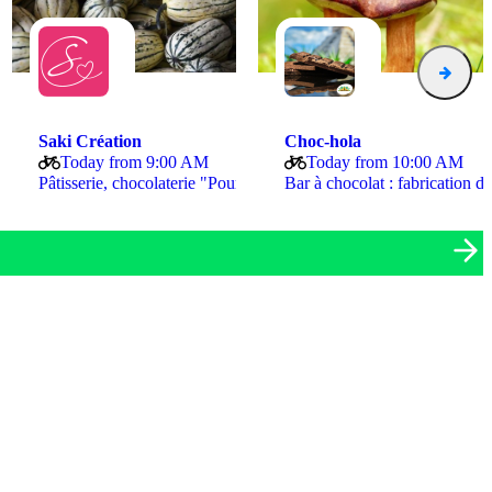
Saki Création
Choc-hola
Today from 9:00 AM
Today from 10:00 AM
 Voyage - Chocolat - Thé - Café
Pâtisserie, chocolaterie "Pour…
Bar à chocolat : fabric