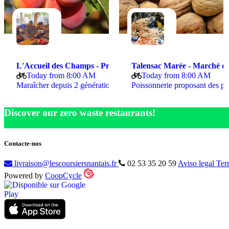
L'Accueil des Champs - Primeur
Talensac Ma
Today from 8:00 AM
Today from 8:00 AM
Maraîcher depuis 2 générations, Thierry Terrien…
Poissonnerie proposant des p
Discover our zero waste restaurants!
Contacte-nos
livraison@lescoursiersnantais.fr
02 53 35 20 59
Aviso legal
Ter
Powered by
CoopCycle