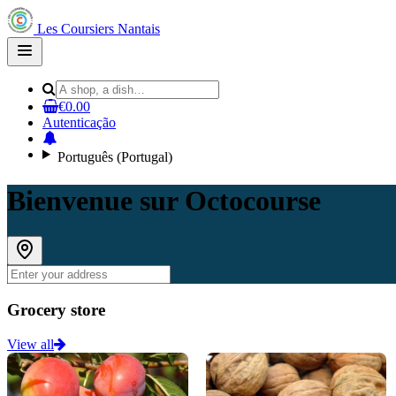
Les Coursiers Nantais
Open
main
menu
€0.00
Autenticação
Português (Portugal)
Bienvenue sur Octocourse
Grocery store
View all